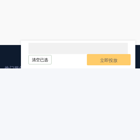
清空已选
立即投放
热门服务
媒介业务
软文发布
自媒体发布
软文代写
软文发稿
服务与支持