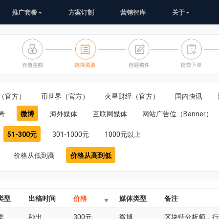
推广套餐
方案订制
营销智库
关于
（官方）
币世界（官方）
火星财经（官方）
国内快讯
号
微博
海外媒体
互联网媒体
网站广告位（Banner）
51-300元
301-1000元
1000元以上
价格从低到高
价格从高到低
类型
出稿时间
价格
媒体类型
备注
类
秒出
300元
微博
区块链分析师，行