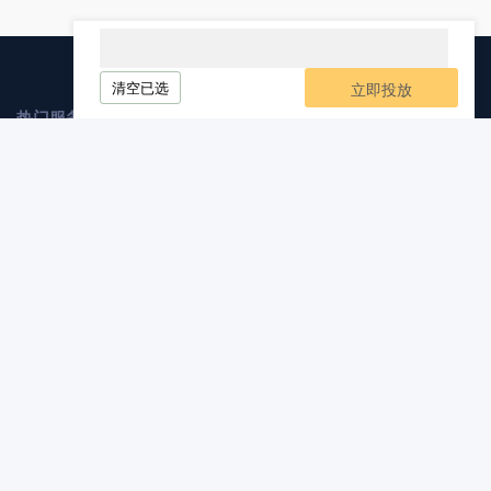
清空已选
立即投放
热门服务
媒介业务
软文发布
自媒体发布
软文代写
软文发稿
服务与支持
区块链项目孵化
推广优惠套餐
定制服务
营销智库