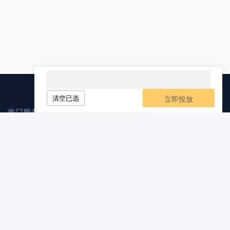
清空已选
立即投放
热门服务
媒介业务
软文发布
自媒体发布
软文代写
软文发稿
服务与支持