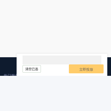
清空已选
立即投放
热门服务
媒介业务
软文发布
自媒体发布
软文代写