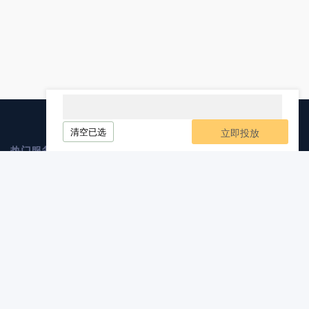
清空已选
立即投放
热门服务
媒介业务
软文发布
自媒体发布
软文代写
软文发稿
服务与支持