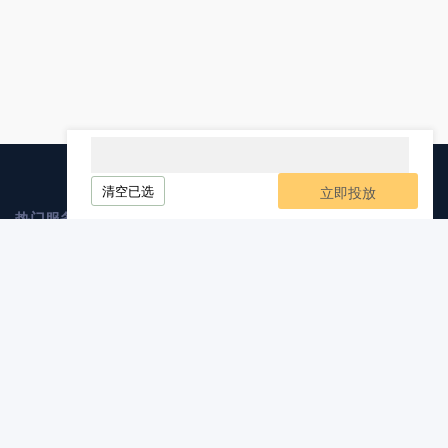
清空已选
立即投放
热门服务
媒介业务
软文发布
自媒体发布
软文代写
软文发稿
服务与支持