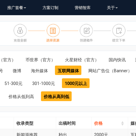
推广套餐
方案订制
营销智库
关于
（官方）
币世界（官方）
火星财经（官方）
国内快讯
号
微博
海外媒体
互联网媒体
网站广告位（Banner）
51-300元
301-1000元
1000元以上
价格从低到高
价格从高到低
收录类型
出稿时间
价格
媒
新闻源推荐
秒出
2000元
互